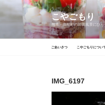
コ
ン
テ
こやごもり
ン
熊本・御船町の田園風景にひっ
ツ
へ
ス
キ
ごあいさつ
こやごもりについ
ッ
プ
IMG_6197