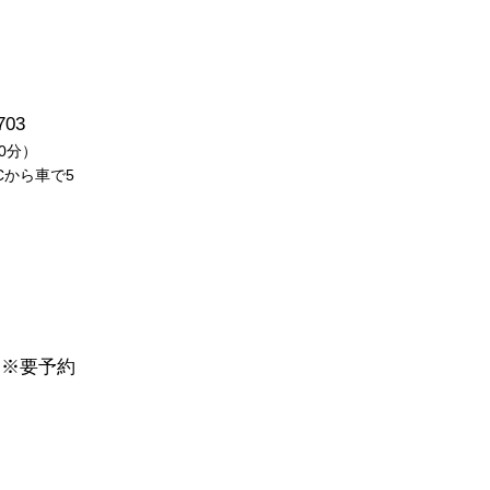
03
0分）
から車で5
※要予約