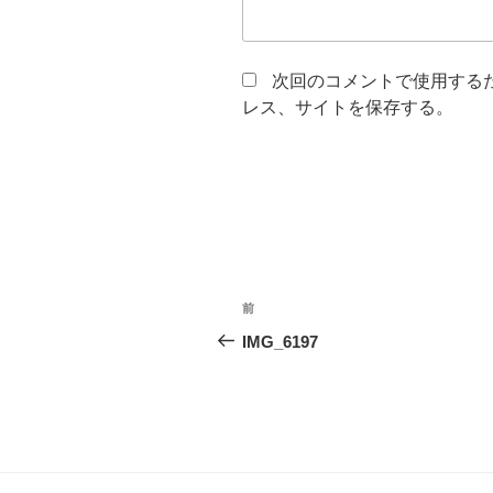
次回のコメントで使用する
レス、サイトを保存する。
投
前
前
稿
の
IMG_6197
投
ナ
稿
ビ
ゲ