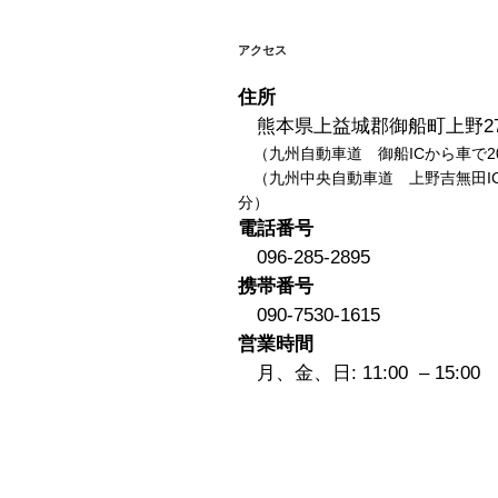
ー
シ
アクセス
ョ
住所
ン
熊本県上益城郡御船町上野27
（九州自動車道 御船ICから車で2
（九州中央自動車道 上野吉無田IC
分）
電話番号
096-285-2895
携帯番号
090-7530-1615
営業時間
月、金、日: 11:00 – 15:00