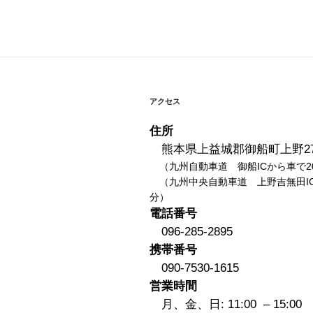
稿
ビ
ゲ
ー
シ
アクセス
ョ
住所
ン
熊本県上益城郡御船町上野27
（九州自動車道 御船ICから車で2
（九州中央自動車道 上野吉無田IC
分）
電話番号
096-285-2895
携帯番号
090-7530-1615
営業時間
月、金、日: 11:00 – 15:00