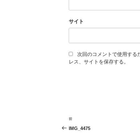
サイト
次回のコメントで使用する
レス、サイトを保存する。
投
前
前
稿
の
IMG_4475
投
ナ