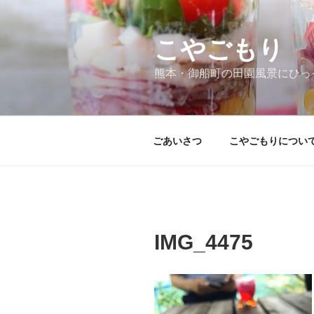
コ
ン
テ
こやごもり
ン
熊本・御船町の田園風景にひっ
ツ
へ
ス
キ
ごあいさつ
こやごもりについ
ッ
プ
IMG_4475