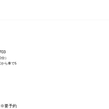
03
0分）
から車で5
※要予約