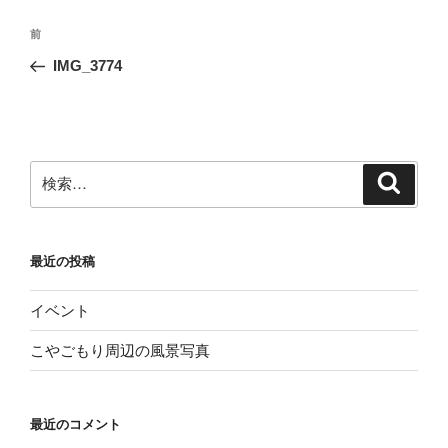
投
前
前
稿
の
IMG_3774
ナ
投
ビ
稿
ゲ
ー
検
検
シ
索
索:
ョ
ン
最近の投稿
イベント
こやごもり周辺の風景写真
最近のコメント