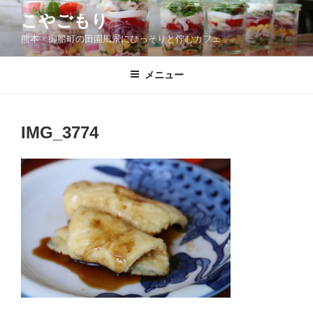
コ
こやごもり
ン
熊本・御船町の田園風景にひっそりと佇むカフェ
テ
ン
ツ
メニュー
へ
ス
キ
IMG_3774
ッ
プ