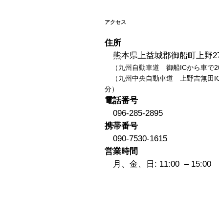
ー
シ
アクセス
ョ
住所
ン
熊本県上益城郡御船町上野27
（九州自動車道 御船ICから車で2
（九州中央自動車道 上野吉無田IC
分）
電話番号
096-285-2895
携帯番号
090-7530-1615
営業時間
月、金、日: 11:00 – 15:00