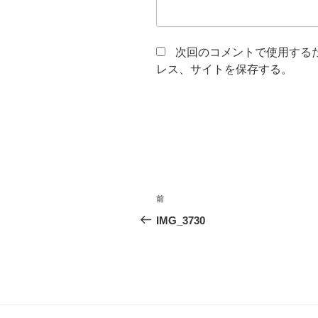
次回のコメントで使用する
レス、サイトを保存する。
投
前
前
稿
の
IMG_3730
投
ナ
稿
ビ
ゲ