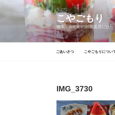
コ
ン
テ
こやごもり
ン
熊本・御船町の田園風景にひっ
ツ
へ
ス
キ
ごあいさつ
こやごもりについ
ッ
プ
IMG_3730