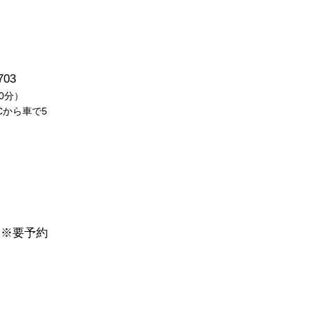
03
0分）
から車で5
※要予約