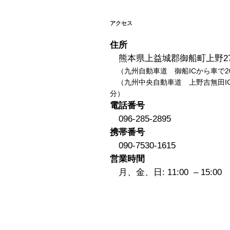
ー
シ
アクセス
ョ
住所
ン
熊本県上益城郡御船町上野27
（九州自動車道 御船ICから車で2
（九州中央自動車道 上野吉無田IC
分）
電話番号
096-285-2895
携帯番号
090-7530-1615
営業時間
月、金、日: 11:00 – 15:00