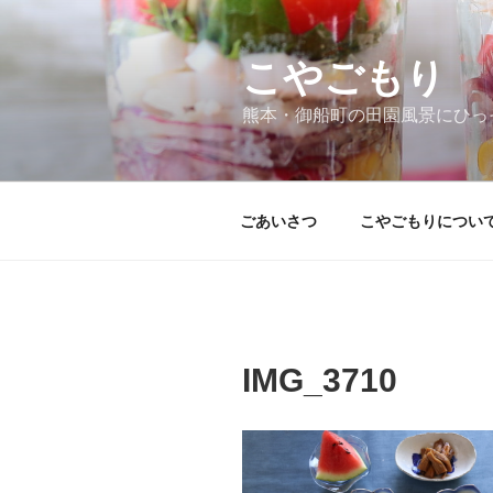
コ
ン
テ
こやごもり
ン
熊本・御船町の田園風景にひっ
ツ
へ
ス
キ
ごあいさつ
こやごもりについ
ッ
プ
IMG_3710