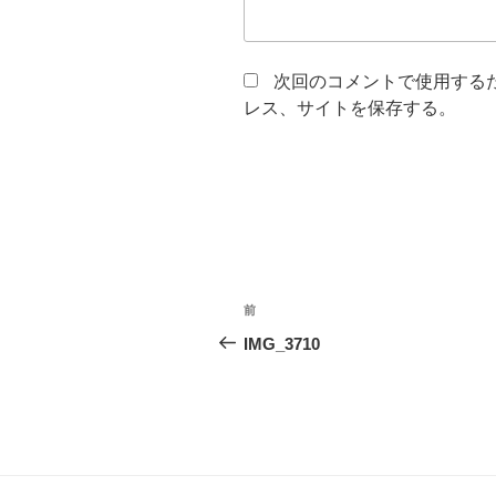
次回のコメントで使用する
レス、サイトを保存する。
投
前
前
稿
の
IMG_3710
投
ナ
稿
ビ
ゲ