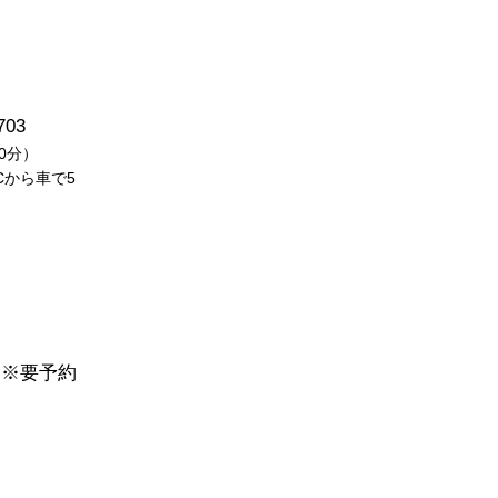
03
0分）
から車で5
※要予約