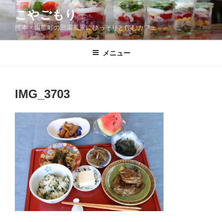
コ
こやごもり
ン
熊本・御船町の田園風景にひっそりと佇むカフェ
テ
ン
ツ
メニュー
へ
ス
キ
IMG_3703
ッ
プ