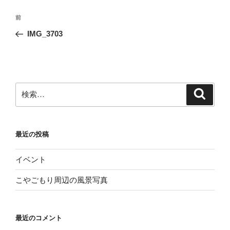
投
前
前
稿
の
IMG_3703
ナ
投
ビ
稿
ゲ
ー
検
検
シ
索
索:
ョ
ン
最近の投稿
イベント
こやごもり周辺の風景写真
最近のコメント