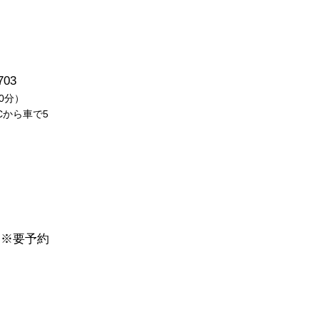
03
0分）
から車で5
※要予約