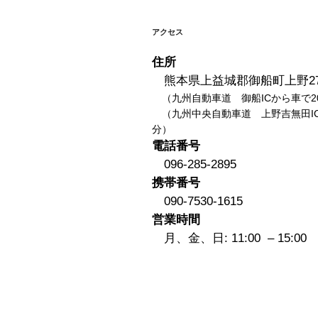
ー
シ
アクセス
ョ
住所
ン
熊本県上益城郡御船町上野27
（九州自動車道 御船ICから車で2
（九州中央自動車道 上野吉無田IC
分）
電話番号
096-285-2895
携帯番号
090-7530-1615
営業時間
月、金、日: 11:00 – 15:00