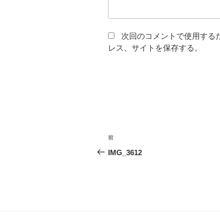
次回のコメントで使用する
レス、サイトを保存する。
投
前
前
稿
の
IMG_3612
投
ナ
稿
ビ
ゲ