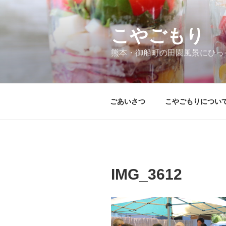
コ
ン
テ
こやごもり
ン
熊本・御船町の田園風景にひっ
ツ
へ
ス
キ
ごあいさつ
こやごもりについ
ッ
プ
IMG_3612